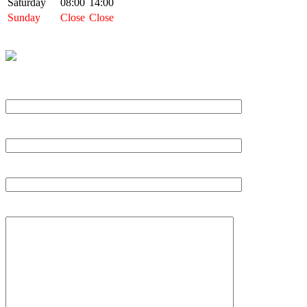
Saturday
08:00
14:00
Sunday
Close
Close
Naam
Email
Onderwerp
Bericht