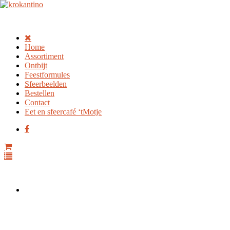
Home
Assortiment
Ontbijt
Feestformules
Sfeerbeelden
Bestellen
Contact
Eet en sfeercafé ‘tMotje
Home