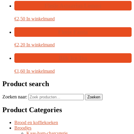
Flesje Aquarius Lemon
€
2,50
In winkelmand
Flesje Fanta
€
2,20
In winkelmand
Blik Ice Tea
€
1,60
In winkelmand
Product search
Zoeken naar:
Zoeken
Product Categories
Brood en koffiekoeken
Broodjes
Kaas-ham-charcuterie