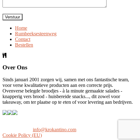
Home
Rumbeeksesteenweg
Contact
Bestellen
Over Ons
Sinds januari 2001 zorgen wij, samen met ons fantastische team,
voor verse kwalitatieve producten aan een correcte prijs.
Ovenverse belegde broodjes - à la minute gemaakte salades -
knapperig vers brood - huisbereide snacks..., dit zowel voor
takeaway, om ter plaatse op te eten of voor levering aan bedrijven.
Copyright © 2023 Krokantino. Alle rechten voorbehouden.
051/69.60.04 -
info@krokantino.com
Cookie Policy (EU)